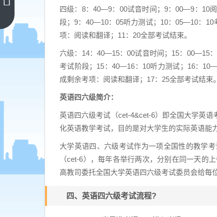
范大学
四级：8：40—9：00试音时间；9：00—9：
研究生
上一篇
段；9：40—10：05听力测试；10：05—10：
分数线
项：阅读和翻译；11：20全部考试结束。
（南京
师范大
六级：14：40—15：00试音时间；15：00—1
学研究
考试阶段；15：40—16：10听力测试；16：10
生分数
成剩余考项：阅读和翻译；17：25全部考试结束
线
英语四六级简介：
2021）
英语四六级考试（cet-4&cet-6）即全国大
化英语教学考试，目的是对大学生的实际英语能
大学英语四、六级考试作为一项全国性的教学考试
（cet-6），每年各举行两次，分别在同一天的上
高教司委托全国大学英语四六级考试委员会给每
四、英语四六级考试流程?