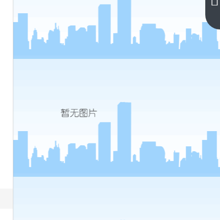
级
考
下
一
试
篇
查
询
时
间
几
点
(四
级
考
试
查
询
时
间
几