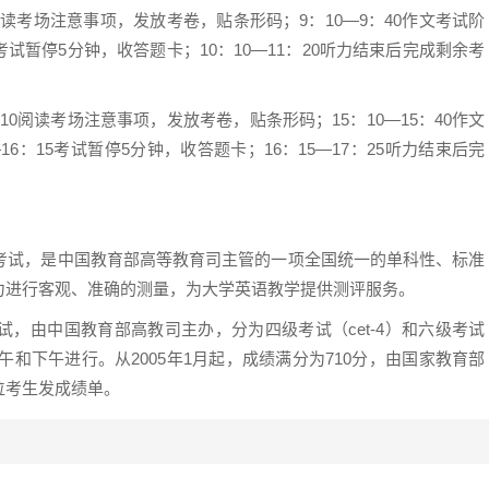
10阅读考场注意事项，发放考卷，贴条形码；9：10—9：40作文考试阶
10考试暂停5分钟，收答题卡；10：10—11：20听力结束后完成剩余考
5：10阅读考场注意事项，发放考卷，贴条形码；15：10—15：40作文
—16：15考试暂停5分钟，收答题卡；16：15—17：25听力结束后完
。
学英语考试，是中国教育部高等教育司主管的一项全国统一的单科性、标准
力进行客观、准确的测量，为大学英语教学提供测评服务。
，由中国教育部高教司主办，分为四级考试（cet-4）和六级考试
午和下午进行。从2005年1月起，成绩满分为710分，由国家教育部
位考生发成绩单。