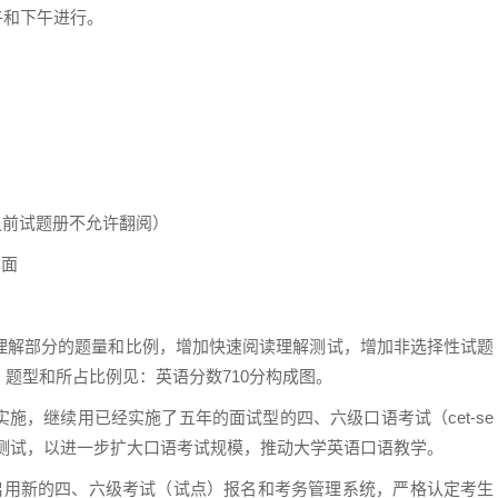
上午和下午进行。
）
力之前试题册不允许翻阅）
背面
理解部分的题量和比例，增加快速阅读理解测试，增加非选择性试题
题型和所占比例见：英语分数710分构成图。
施，继续用已经实施了五年的面试型的四、六级口语考试（cet-se
语测试，以进一步扩大口语考试规模，推动大学英语口语教学。
将启用新的四、六级考试（试点）报名和考务管理系统，严格认定考生