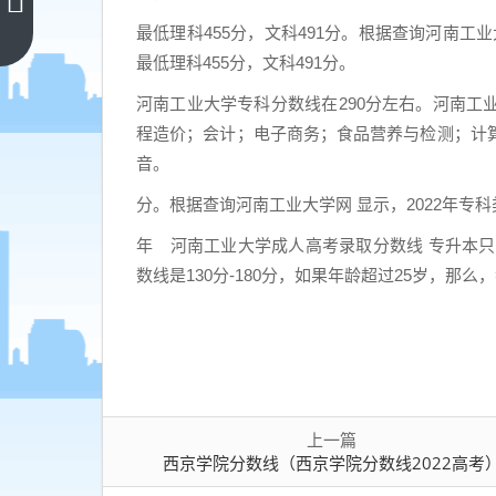
学院
分数
最低理科455分，文科491分。根据查询河南工
上一
篇
线
最低理科455分，文科491分。
（西
河南工业大学专科分数线在290分左右。河南
京学
程造价；会计；电子商务；食品营养与检测；计
院分
音。
数线
2022
分。根据查询河南工业大学网 显示，2022年专
高
年 河南工业大学成人高考录取分数线 专升本只
考）
数线是130分-180分，如果年龄超过25岁，那么
上一篇
西京学院分数线（西京学院分数线2022高考