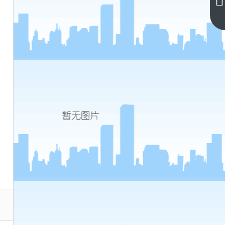
师范
大学
下一
篇
分数
线(西
南大
学录
取分
数线
2023
师范
类)