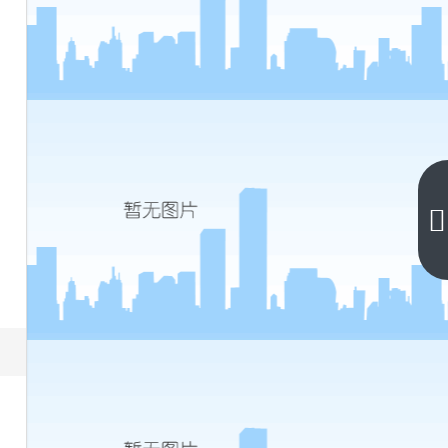
计
算
机
下
一
等
篇
级
考
试
成
绩
查