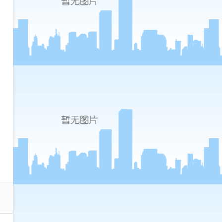
询
(如
何
查
询
全
国
计
算
机
等
级
考
试
的
分
数)