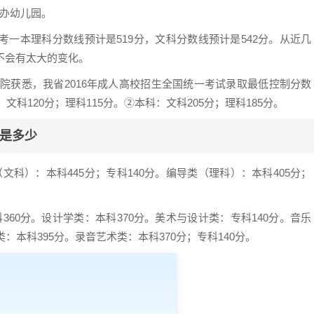
公办幼儿园。
考一本理科分数线预计是519分，文科分数线预计是542分。从近几
不会有太大的变化。
院获悉，我省2016年成人高校招生全国统一考试录取最低控制分数
科120分；理科115分。②本科：文科205分；理科185分。
线是多少
科）：本科445分；专科140分。编导类（理科）：本科405分；
60分。设计学类：本科370分。美术与设计类：专科140分。音乐
类：本科395分。录音艺术类：本科370分；专科140分。