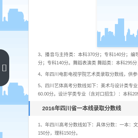
3、播音与主持类：本科370分；专科140分；编
厦大
分；专科140分。舞蹈表演类 舞蹈类：本科295分
录取
4、年四川电影电视学院艺术类录取分数线，供参
分数
上一
篇
线
5、四川艺体高考分数线如下：美术与设计类专业
（厦
60.00分。设计学类专业（含对口招生）：本科20
大录
2016年四川省一本线录取分数线
取分
数线
2022
1、年四川高考分数线如下：具体分数：一本：文科5
是多
150分，理科150分。