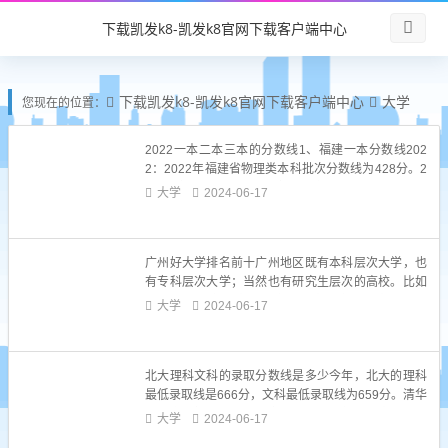
大学 -下载凯发k8
下载凯发k8-凯发k8官网下载客户端中心
下载凯发k8-凯发k8官网下载客户端中心
大学
您现在的位置：
2022一本二本三本的分数线1、福建一本分数线202
2：2022年福建省物理类本科批次分数线为428分。2
022年福建省历史类本科批次分数线为468分。2022
大学
2024-06-17
年福建省艺术类物理本科批次分数线为321分，历史
为351分。2、二本录取分数线在450分到500分左
右，三本分数线在360-450分之间，...
广州好大学排名前十广州地区既有本科层次大学，也
有专科层次大学；当然也有研究生层次的高校。比如
本科层次大学：中山大学、暨南大学、华南理工大
大学
2024-06-17
学、华南农业大学、广州医科大学、广州中医药大
学、广东药科大学、华南师范大学、广州体育学院、
广州美术学院、星海音乐学院、广东技术师范大学、
北大理科文科的录取分数线是多少今年，北大的理科
广东财经大学、广东白云学院、...
最低录取线是666分，文科最低录取线为659分。清华
则在今年提供了不同的专业的录取分数，其中理科最
大学
2024-06-17
低录取线是687分，文科最低录取线为683分。相比于