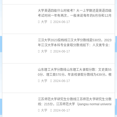
去年的录取分数线，这两所学校的录取分数线有了一
定的下调北京大学2022年各省录取分数线2022年北
大学英语四级什么时候考？大一上学期还是英语四级
京大学...
考试时间一年有两次，一般来说每年的6月份和12月
份各举行一次（每年时间略有不同）。以2018年为
大学
2024-06-17
例：大学英语四级考试时间分别为6月16日和12月15
日。正常情况下，一般大一上学期就可以参加考试
了。但是不同的学校规定不同，有的学校所有大一学
江汉大学2023投档线江汉大学分数线是530分。2023
生都可以考，有的...
年江汉大学本科专业录取分数线如下：人文类专业：
550分。社会科学类专业：540分。教育类专业：530
大学
2024-06-17
分。法律类专业：550分。经济类专业：540分。管理
类专业：540分。分。根据查询新疆教育考试院显
示，江汉大学2023年在新疆录取的最低投档分...
山东理工大学分数线山东理工大录取分数：文史类55
0分、理工类570分。年该校录取分数线为439分。根
据查询中国教育在线网资料显示，2023年山东理工大
大学
2024-06-17
学在广西最低分数线理科439分，文科507分。2023
年山东理工大学在江西最低分数线理科531分，文科5
35分。根据掌上高考查询的信息可得知，202...
江苏师范大学研究生分数线江苏师范大学研究生分数
线：215分。江苏师范大学（jiangsu normal universi
ty，简称江苏师大），是江苏省人民政府和教育部共
大学
2024-06-17
建高校，是江苏高水平大学建设高校，是全国首批硕