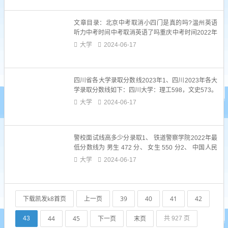
士学位授予单位。分。根据大学生必备网查询显示：
2022年江苏师范大学考研初试分数线为...
文章目录：北京中考取消小四门是真的吗?温州英语
听力中考时间中考取消英语了吗重庆中考时间2022年
中考科目一、北京中考取消小四门是真的吗?北京中
大学
2024-06-17
考取消小四门?介绍如下：北京中考将于2025年取消
小四门。1、小四门是否取消目前，北京市已确认将
于2025年取消小四门，即历史、地理、生物、化学四
四川省各大学录取分数线2023年1、四川2023年各大
门。这意味着...
学录取分数线如下：四川大学：理工598，文史573。
电子科技大学：理工655，文史583。西南交通大学：
大学
2024-06-17
理工606，文史578。成都理工大学成都校区：理工5
67，文史551。武汉大学：理工627，文史580。2、
四川传媒学院2023年录取成绩分...
警校面试线高多少分录取1、 铁道警察学院2022年最
低分数线为 男生 472 分、 女生 550 分2、 中国人民
警察大学2022年最低分数线为 男生 462 分、 女生 54
大学
2024-06-17
1 分3、 中国人民公安大学2022年最低分数线为 男生
456 分、 女生 613 分4、 新疆警察学院2022年最低
分数...
下载凯发k8首页
上一页
39
40
41
42
44
45
下一页
末页
43
共 927 页